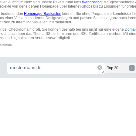
uellen Auftritt im Netz sind unsere Pakete rund ums
Webhosting
: Maßgeschneiderte A
tprojekte von der eigenen Homepage über Internet-Shops bis zu Lösungen für gr
zu bedienenden
Homepage-Baukasten
können Sie ohne Programmierkenntnisse Ihre
aus einer Vielzahl moderner Designvorlagen und passen Sie diese ganz nach Ihre
ziert zu Ihrem individuellen Internetauftritt.
ir bei Checkdomain groß. Sie können deshalb bei uns nicht nur eine eigene
Domai
 sich auch über das Thema SSL informieren und SSL-Zertifikate erwerben. Mit ein
zer und signalisieren Vertrauenswürdigkeit.
pressum
.
Top 20